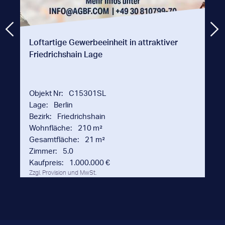
Loftartige Gewerbeeinheit in attraktiver
Friedrichshain Lage
Objekt Nr:
C15301SL
Lage:
Berlin
Bezirk:
Friedrichshain
Wohnfläche:
210 m²
Gesamtfläche:
21 m²
Zimmer:
5.0
Kaufpreis:
1.000.000 €
Zzgl. Provision und MwSt.