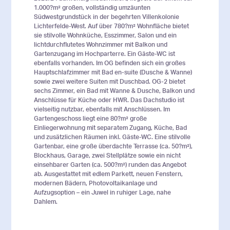
1.000?m² großen, vollständig umzäunten
Südwestgrundstück in der begehrten Villenkolonie
Lichterfelde-West. Auf über 780?m² Wohnfläche bietet
sie stilvolle Wohnküche, Esszimmer, Salon und ein
lichtdurchflutetes Wohnzimmer mit Balkon und
Gartenzugang im Hochparterre. Ein Gäste-WC ist
ebenfalls vorhanden. Im OG befinden sich ein großes
Hauptschlafzimmer mit Bad en-suite (Dusche & Wanne)
sowie zwei weitere Suiten mit Duschbad. OG-2 bietet
sechs Zimmer, ein Bad mit Wanne & Dusche, Balkon und
Anschlüsse für Küche oder HWR. Das Dachstudio ist
vielseitig nutzbar, ebenfalls mit Anschlüssen. Im
Gartengeschoss liegt eine 80?m² große
Einliegerwohnung mit separatem Zugang, Küche, Bad
und zusätzlichen Räumen inkl. Gäste-WC. Eine stilvolle
Gartenbar, eine große überdachte Terrasse (ca. 50?m²),
Blockhaus, Garage, zwei Stellplätze sowie ein nicht
einsehbarer Garten (ca. 500?m²) runden das Angebot
ab. Ausgestattet mit edlem Parkett, neuen Fenstern,
modernen Bädern, Photovoltaikanlage und
Aufzugsoption – ein Juwel in ruhiger Lage, nahe
Dahlem.