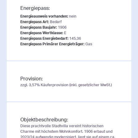
Energiepass:
Energieausweis vorhanden:
nein
Energiepass Art:
Bedarf
Energiepass Baujahr:
1906
Energiepass Wertklasse:
E
Energiepass Energiebedarf:
145,36
Energiepass Primärer Energieträger:
Gas
Provision:
zzgl. 3,57% Käuferprovision (inkl. gesetzlicher MwSt.)
Objektbeschreibung:
Diese prachtvolle Stadtvilla vereint historischen
Charme mit höchstem Wohnkomfort. 1906 erbaut und
2023/24 aufwendig modernisiert, liegt sie auf einem ca.