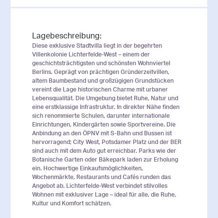
Lagebeschreibung:
Diese exklusive Stadtvilla liegt in der begehrten
Villenkolonie Lichterfelde-West – einem der
geschichtsträchtigsten und schönsten Wohnviertel
Berlins. Geprägt von prächtigen Gründerzeitvillen,
altem Baumbestand und großzügigen Grundstücken
vereint die Lage historischen Charme mit urbaner
Lebensqualität. Die Umgebung bietet Ruhe, Natur und
eine erstklassige Infrastruktur. In direkter Nähe finden
sich renommierte Schulen, darunter internationale
Einrichtungen, Kindergärten sowie Sportvereine. Die
Anbindung an den ÖPNV mit S-Bahn und Bussen ist
hervorragend; City West, Potsdamer Platz und der BER
sind auch mit dem Auto gut erreichbar. Parks wie der
Botanische Garten oder Bäkepark laden zur Erholung
ein. Hochwertige Einkaufsmöglichkeiten,
Wochenmärkte, Restaurants und Cafés runden das
Angebot ab. Lichterfelde-West verbindet stilvolles
Wohnen mit exklusiver Lage – ideal für alle, die Ruhe,
Kultur und Komfort schätzen.