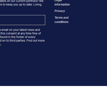
Legal
dates on our current portfolio? We
information
s to keep you up to date: Living,
.
Privacy
Terms and
conditions
a email on your latest news and
 this consent at any time free of
 found in the footer of every
d on to third parties. Find out more
e
.