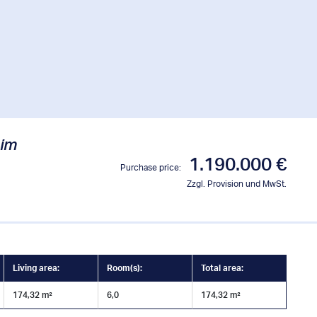
 im
1.190.000 €
Purchase price:
Zzgl. Provision und MwSt.
Living area:
Room(s):
Total area:
174,32 m²
6,0
174,32 m²