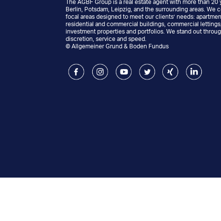
The AGBF Group is a real estate agent with more than 20 y
Berlin, Potsdam, Leipzig, and the surrounding areas. We 
focal areas designed to meet our clients’ needs: apartment
residential and commercial buildings, commercial letting
investment properties and portfolios. We stand out throug
discretion, service and speed.
© Allgemeiner Grund & Boden Fundus
Facebook
Instagram
Youtube
Twitter
Xing
LinkedIn