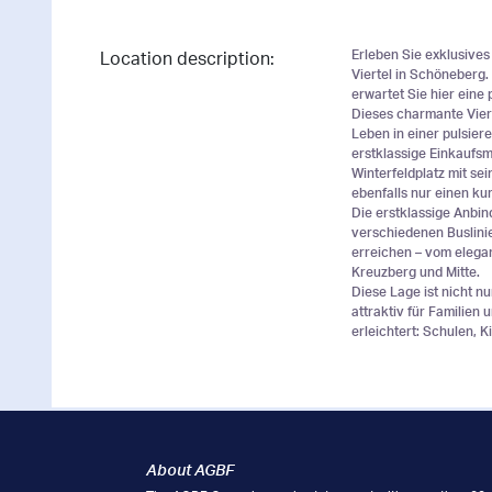
Erleben Sie exklusives
Location description:
Viertel in Schöneberg.
erwartet Sie hier eine
Dieses charmante Vierte
Leben in einer pulsier
erstklassige Einkaufsmö
Winterfeldplatz mit s
ebenfalls nur einen ku
Die erstklassige Anbin
verschiedenen Buslinien
erreichen – vom elegan
Kreuzberg und Mitte.
Diese Lage ist nicht n
attraktiv für Familien 
erleichtert: Schulen, 
About AGBF