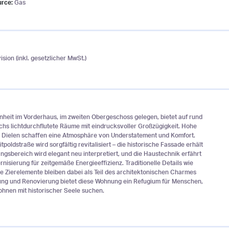
urce:
Gas
sion (inkl. gesetzlicher MwSt.)
nheit im Vorderhaus, im zweiten Obergeschoss gelegen, bietet auf rund
hs lichtdurchflutete Räume mit eindrucksvoller Großzügigkeit. Hohe
, Dielen schaffen eine Atmosphäre von Understatement und Komfort.
poldstraße wird sorgfältig revitalisiert – die historische Fassade erhält
ngsbereich wird elegant neu interpretiert, und die Haustechnik erfährt
isierung für zeitgemäße Energieeffizienz. Traditionelle Details wie
lle Zierelemente bleiben dabei als Teil des architektonischen Charmes
ung und Renovierung bietet diese Wohnung ein Refugium für Menschen,
hnen mit historischer Seele suchen.