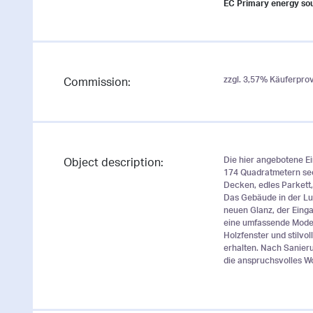
EC Primary energy so
zzgl. 3,57% Käuferprovi
Commission:
Die hier angebotene Ei
Object description:
174 Quadratmetern sec
Decken, edles Parkett
Das Gebäude in der Luit
neuen Glanz, der Einga
eine umfassende Modern
Holzfenster und stilvo
erhalten. Nach Sanier
die anspruchsvolles Wo