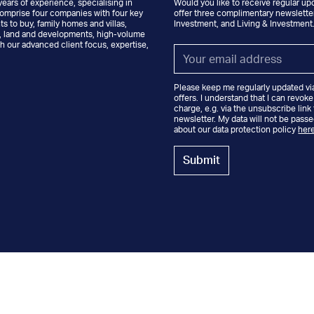
ears of experience, specialising in
Would you like to receive regular up
comprise four companies with four key
offer three complimentary newsletter
s to buy, family homes and villas,
Investment, and Living & Investment
s, land and developments, high-volume
h our advanced client focus, expertise,
Email
*
Please keep me regularly updated vi
offers. I understand that I can revoke
charge, e.g. via the unsubscribe link
newsletter. My data will not be passe
about our data protection policy
her