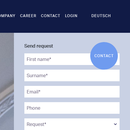
DEUTSCH
OMPANY
CAREER
CONTACT
LOGIN
Send request
CONTACT
First name*
*
Surname*
*
Email*
*
Phone
Request*
*