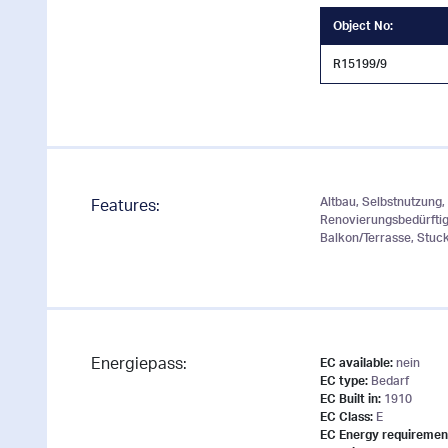
Object No:
R15199/9
Altbau, Selbstnutzung,
Features:
Renovierungsbedürftig
Balkon/Terrasse, Stuc
Energiepass:
EC available:
nein
EC type:
Bedarf
EC Built in:
1910
EC Class:
E
EC Energy requiremen