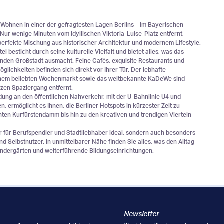
 Wohnen in einer der gefragtesten Lagen Berlins – im Bayerischen
 Nur wenige Minuten vom idyllischen Viktoria-Luise-Platz entfernt,
 perfekte Mischung aus historischer Architektur und modernem Lifestyle.
l besticht durch seine kulturelle Vielfalt und bietet alles, was das
enden Großstadt ausmacht. Feine Cafés, exquisite Restaurants und
glichkeiten befinden sich direkt vor Ihrer Tür. Der lebhafte
einem beliebten Wochenmarkt sowie das weltbekannte KaDeWe sind
rzen Spaziergang entfernt.
dung an den öffentlichen Nahverkehr, mit der U-Bahnlinie U4 und
, ermöglicht es Ihnen, die Berliner Hotspots in kürzester Zeit zu
ten Kurfürstendamm bis hin zu den kreativen und trendigen Vierteln
ur für Berufspendler und Stadtliebhaber ideal, sondern auch besonders
und Selbstnutzer. In unmittelbarer Nähe finden Sie alles, was den Alltag
Kindergärten und weiterführende Bildungseinrichtungen.
Newsletter