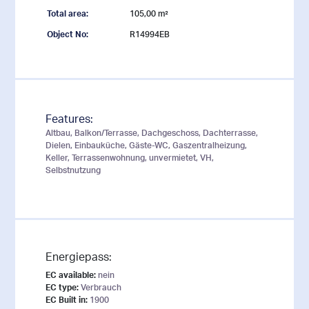
Total area:
105,00 m²
Object No:
R14994EB
Features:
Altbau, Balkon/Terrasse, Dachgeschoss, Dachterrasse,
Dielen, Einbauküche, Gäste-WC, Gaszentralheizung,
Keller, Terrassenwohnung, unvermietet, VH,
Selbstnutzung
Energiepass:
EC available:
nein
EC type:
Verbrauch
EC Built in:
1900