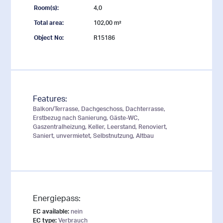
Room(s):
4,0
Total area:
102,00 m²
Object No:
R15186
Features:
Balkon/Terrasse, Dachgeschoss, Dachterrasse,
Erstbezug nach Sanierung, Gäste-WC,
Gaszentralheizung, Keller, Leerstand, Renoviert,
Saniert, unvermietet, Selbstnutzung, Altbau
Energiepass:
EC available:
nein
EC type:
Verbrauch